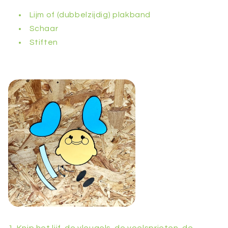
Lijm of (dubbelzijdig) plakband
Schaar
Stiften
1. Knip het lijf, de vleugels, de voelsprieten, de