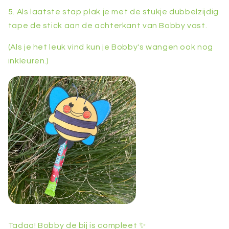
5. Als laatste stap plak je met de stukje dubbelzijdig
tape de stick aan de achterkant van Bobby vast.
(Als je het leuk vind kun je Bobby's wangen ook nog
inkleuren.)
Tadaa! Bobby de bij is compleet ✨